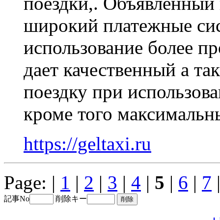
поездки,. Объявленный
широкий платежные сис
использование более п
дает качественный а т
поездку при использов
кроме того максимальн
https://geltaxi.ru
Page: |
1
|
2
|
3
|
4
|
5
|
6
|
7
記事No
削除キー