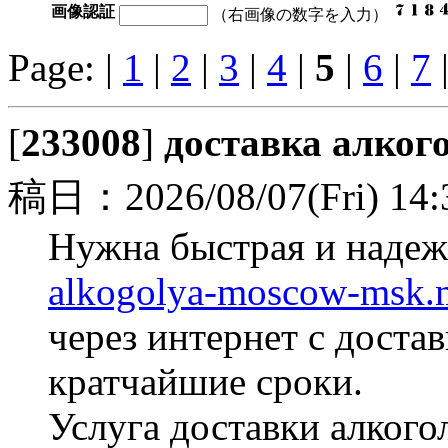
画像認証
（右画像の数字を入力）
Page: |
1
|
2
|
3
|
4
|
5
|
6
|
7
[
233008
]
доставка алког
稿日：2026/08/07(Fri) 14:
Нужна быстрая и надежн
alkogolya-moscow-msk.
через интернет с достав
кратчайшие сроки.
Услуга доставки алкого