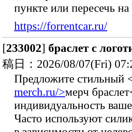
пункте или пересечь на
https://forrentcar.ru/
[
233002
]
браслет с лого
稿日：2026/08/07(Fri) 07:
Предложите стильный <
merch.ru/>
мерч браслет
индивидуальность ваше
Часто используют силик
в зависимости от целев