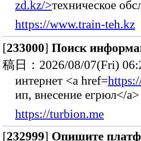
zd.kz/>
техническое обс
https://www.train-teh.kz
[
233000
]
Поиск информа
稿日：2026/08/07(Fri) 06:
интернет <a href=
https:
ип, внесение егрюл</a>
https://turbion.me
[
232999
]
Опишите платф