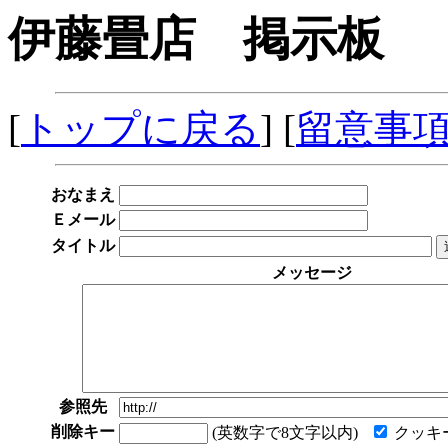
伊藤畳店 掲示板
[
トップに戻る
] [
留意事
おなまえ
Ｅメール
タイトル
メッセージ
参照先
削除キー
(英数字で8文字以内)
クッキ